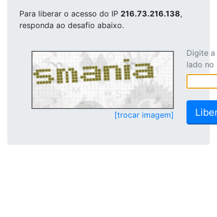
Para liberar o acesso
do IP
216.73.216.138
,
responda ao desafio abaixo.
Digite 
lado no
[trocar imagem]