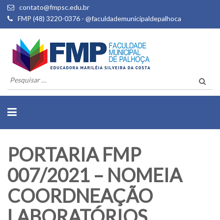
contato@fmpsc.edu.br
FMP (48) 3220-0376 - @faculdademunicipaldepalhoca
Pesquisar
por:
PORTARIA FMP
007/2021 – NOMEIA
COORDNEAÇÃO
LABORATÓRIOS