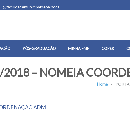
 - @faculdademunicipaldepalhoca
AÇÃO
PÓS-GRADUAÇÃO
MINHA FMP
COPER
C
/2018 – NOMEIA COORD
Home
>
PORTAR
OORDENAÇÃO ADM