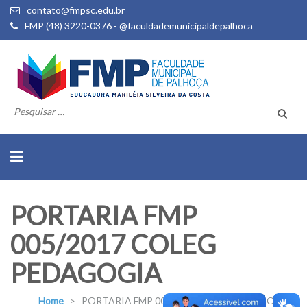
contato@fmpsc.edu.br
FMP (48) 3220-0376 - @faculdademunicipaldepalhoca
Pesquisar
por:
PORTARIA FMP
005/2017 COLEG
PEDAGOGIA
Home
>
PORTARIA FMP 005/2017 COLEG PEDAGOGIA