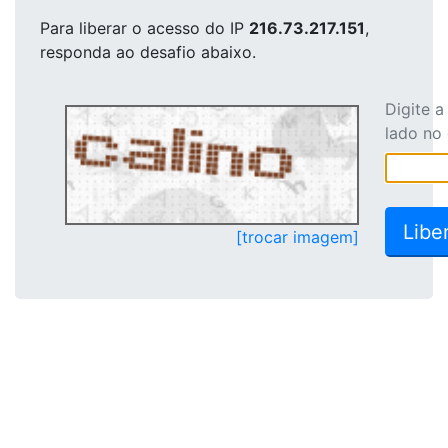
Para liberar o acesso
do IP
216.73.217.151
,
responda ao desafio abaixo.
Digite 
lado no
[trocar imagem]