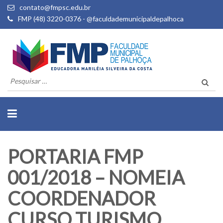
contato@fmpsc.edu.br
FMP (48) 3220-0376 - @faculdademunicipaldepalhoca
Pesquisar
por:
PORTARIA FMP
001/2018 – NOMEIA
COORDENADOR
CURSO TURISMO