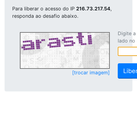
Para liberar o acesso
do IP
216.73.217.54
,
responda ao desafio abaixo.
Digite 
lado no
[trocar imagem]