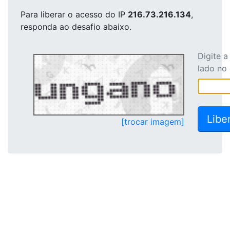
Para liberar o acesso
do IP
216.73.216.134
,
responda ao desafio abaixo.
Digite 
lado no
[trocar imagem]