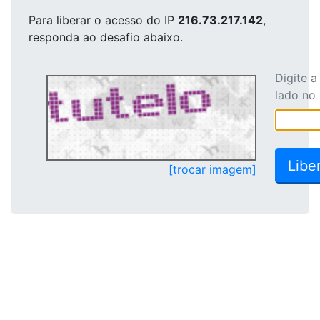
Para liberar o acesso
do IP
216.73.217.142
,
responda ao desafio abaixo.
Digite 
lado no
[trocar imagem]