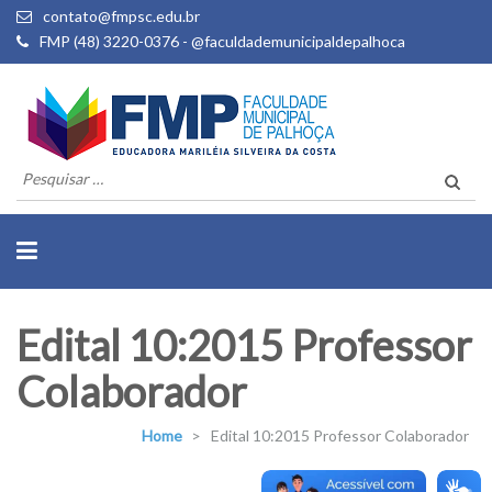
contato@fmpsc.edu.br
FMP (48) 3220-0376 - @faculdademunicipaldepalhoca
Pesquisar
por:
Edital 10:2015 Professor
Colaborador
Home
>
Edital 10:2015 Professor Colaborador