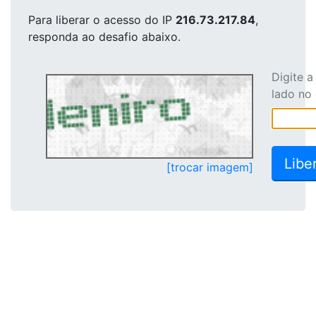
Para liberar o acesso
do IP
216.73.217.84
,
responda ao desafio abaixo.
Digite 
lado no
[trocar imagem]