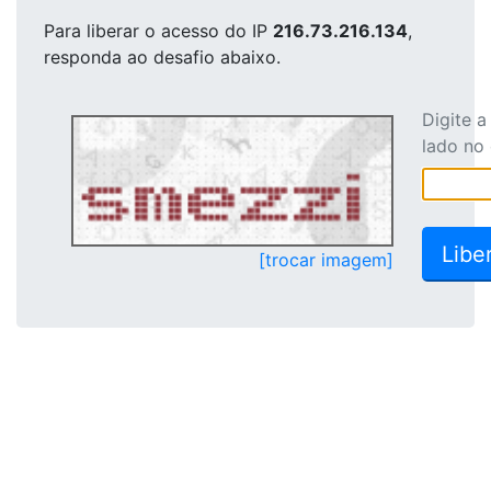
Para liberar o acesso
do IP
216.73.216.134
,
responda ao desafio abaixo.
Digite 
lado no
[trocar imagem]