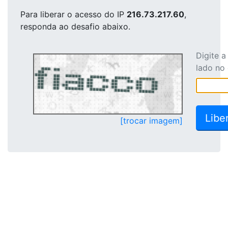
Para liberar o acesso
do IP
216.73.217.60
,
responda ao desafio abaixo.
Digite 
lado no
[trocar imagem]