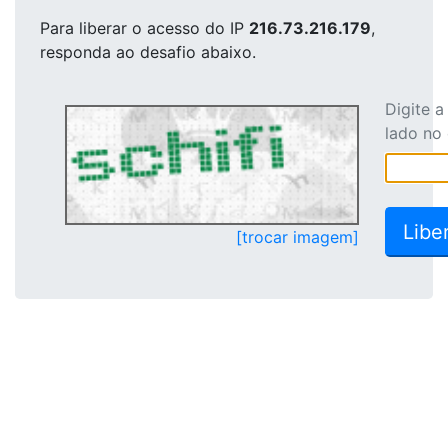
Para liberar o acesso
do IP
216.73.216.179
,
responda ao desafio abaixo.
Digite 
lado no
[trocar imagem]