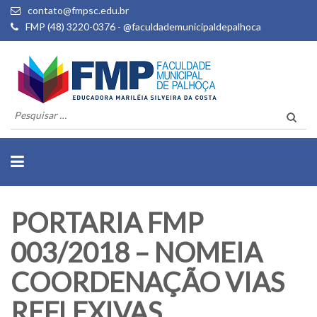
contato@fmpsc.edu.br
FMP (48) 3220-0376 - @faculdademunicipaldepalhoca
Pesquisar
por:
PORTARIA FMP
003/2018 – NOMEIA
COORDENAÇÃO VIAS
REFLEXIVAS