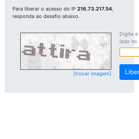
Para liberar o acesso
do IP
216.73.217.54
,
responda ao desafio abaixo.
Digite 
lado no
[trocar imagem]