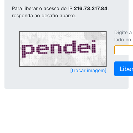
Para liberar o acesso
do IP
216.73.217.84
,
responda ao desafio abaixo.
Digite 
lado no
[trocar imagem]