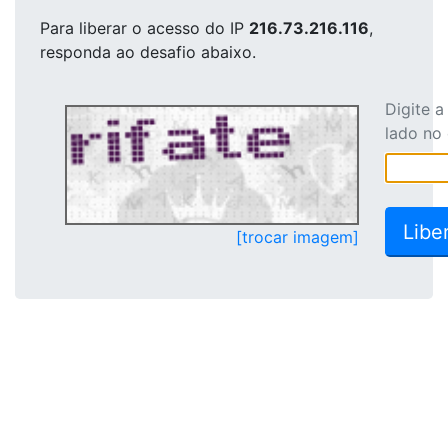
Para liberar o acesso
do IP
216.73.216.116
,
responda ao desafio abaixo.
Digite 
lado no
[trocar imagem]