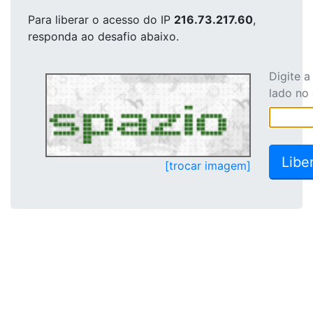
Para liberar o acesso
do IP
216.73.217.60
,
responda ao desafio abaixo.
Digite 
lado no
[trocar imagem]