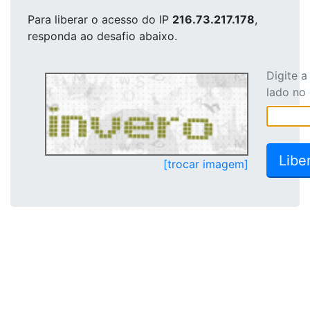
Para liberar o acesso
do IP
216.73.217.178
,
responda ao desafio abaixo.
Digite 
lado no
[trocar imagem]