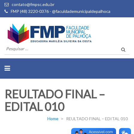
contato@fmpsc.edu.br
FMP (48) 3220-0376 - @faculdademunicipaldepalhoca
Pesquisar
por:
REULTADO FINAL –
EDITAL 010
Home
>
REULTADO FINAL – EDITAL 010