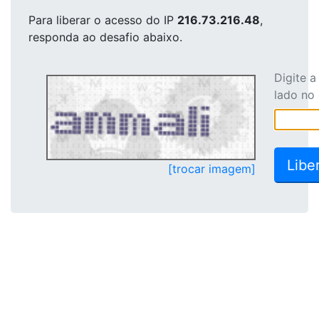
Para liberar o acesso
do IP
216.73.216.48
,
responda ao desafio abaixo.
Digite 
lado no
[trocar imagem]