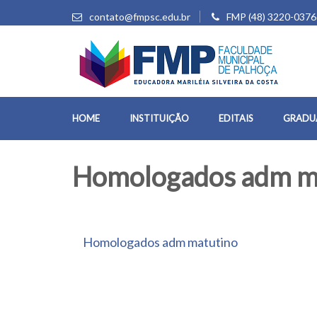
contato@fmpsc.edu.br
FMP (48) 3220-0376
HOME
INSTITUIÇÃO
EDITAIS
GRADU
Homologados adm m
Homologados adm matutino