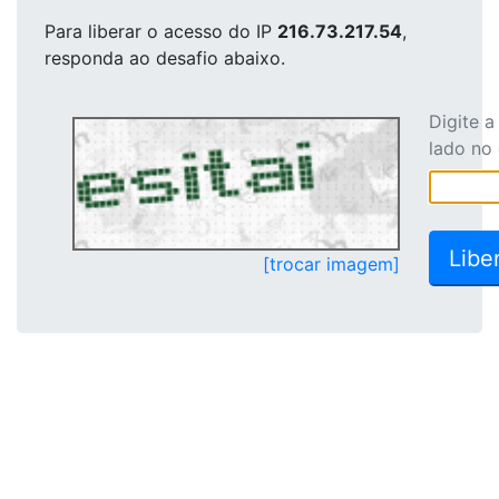
Para liberar o acesso
do IP
216.73.217.54
,
responda ao desafio abaixo.
Digite 
lado no
[trocar imagem]