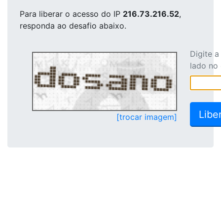
Para liberar o acesso
do IP
216.73.216.52
,
responda ao desafio abaixo.
Digite 
lado no
[trocar imagem]