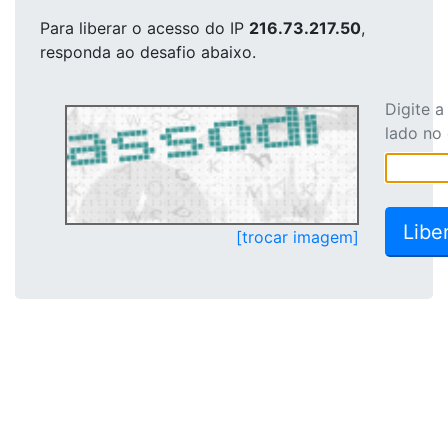
Para liberar o acesso
do IP
216.73.217.50
,
responda ao desafio abaixo.
Digite 
lado no
[trocar imagem]