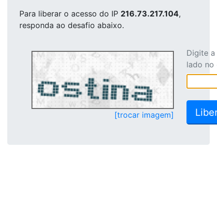
Para liberar o acesso
do IP
216.73.217.104
,
responda ao desafio abaixo.
Digite 
lado no
[trocar imagem]