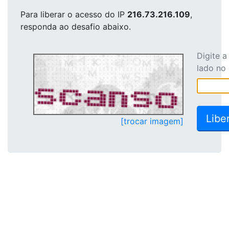
Para liberar o acesso
do IP
216.73.216.109
,
responda ao desafio abaixo.
Digite 
lado no
[trocar imagem]