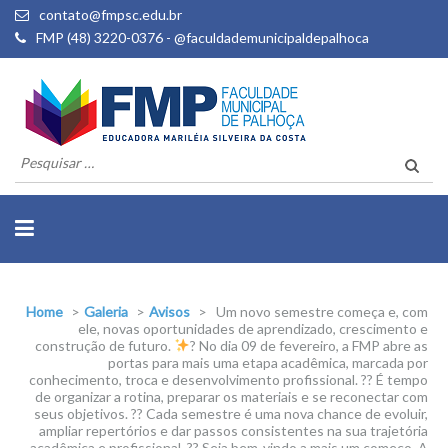
contato@fmpsc.edu.br
FMP (48) 3220-0376 - @faculdademunicipaldepalhoca
Pesquisar
por:
Home
>
Galeria
>
Avisos
>
Um novo semestre começa e, com
ele, novas oportunidades de aprendizado, crescimento e
construção de futuro.
? No dia 09 de fevereiro, a FMP abre as
portas para mais uma etapa acadêmica, marcada por
conhecimento, troca e desenvolvimento profissional. ?? É tempo
de organizar a rotina, preparar os materiais e se reconectar com
seus objetivos. ?? Cada semestre é uma nova chance de evoluir,
ampliar repertórios e dar passos consistentes na sua trajetória
acadêmica e profissional. ?? Seja bem-vindo a mais um começo. A