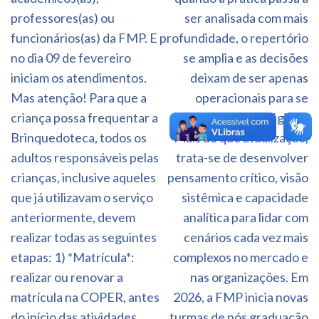
professores(as) ou
ser analisada com mais
funcionários(as) da FMP. E
profundidade, o repertório
no dia 09 de fevereiro
se amplia e as decisões
iniciam os atendimentos.
deixam de ser apenas
Mas atenção! Para que a
operacionais para se
criança possa frequentar a
tornarem estratégicas.
Brinquedoteca, todos os
Mais do que atualização,
adultos responsáveis pelas
trata-se de desenvolver
crianças, inclusive aqueles
pensamento crítico, visão
que já utilizavam o serviço
sistêmica e capacidade
anteriormente, devem
analítica para lidar com
realizar todas as seguintes
cenários cada vez mais
etapas: 1) *Matrícula*:
complexos no mercado e
realizar ou renovar a
nas organizações. Em
matrícula na COPER, antes
2026, a FMP inicia novas
do início das atividades.
turmas de pós graduação