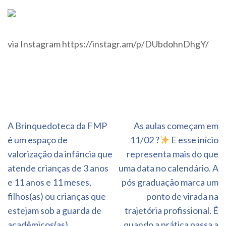
via Instagram https://instagr.am/p/DUbdohnDhgY/
Navegação
A Brinquedoteca da FMP
As aulas começam em
de
é um espaço de
11/02 ?
E esse início
Post
valorização da infância que
representa mais do que
atende crianças de 3 anos
uma data no calendário. A
e 11 anos e 11 meses,
pós graduação marca um
filhos(as) ou crianças que
ponto de virada na
estejam sob a guarda de
trajetória profissional. É
acadêmicos(as),
quando a prática passa a