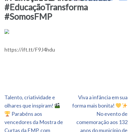
#EducaçãoTransforma
#SomosFMP
https://ift.tt/F9J4hdu
Navegação
Talento, criatividade e
Viva a infância em sua
de
olhares que inspiram!
forma mais bonita!
Post
Parabéns aos
No evento de
vencedores da Mostra de
comemoração aos 132
Curtas da FMP, com
anos do município de