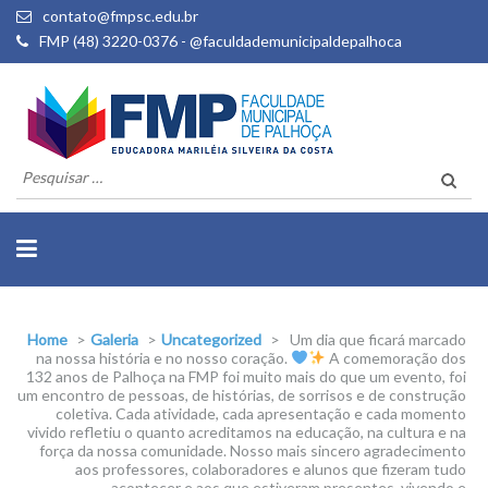
contato@fmpsc.edu.br
FMP (48) 3220-0376 - @faculdademunicipaldepalhoca
Pesquisar
por:
Home
>
Galeria
>
Uncategorized
>
Um dia que ficará marcado
na nossa história e no nosso coração.
A comemoração dos
132 anos de Palhoça na FMP foi muito mais do que um evento, foi
um encontro de pessoas, de histórias, de sorrisos e de construção
coletiva. Cada atividade, cada apresentação e cada momento
vivido refletiu o quanto acreditamos na educação, na cultura e na
força da nossa comunidade. Nosso mais sincero agradecimento
aos professores, colaboradores e alunos que fizeram tudo
acontecer e aos que estiveram presentes, vivendo e