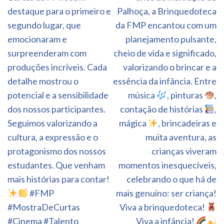
destaque para o primeiro e
Palhoça, a Brinquedoteca
segundo lugar, que
da FMP encantou com um
emocionaram e
planejamento pulsante,
surpreenderam com
cheio de vida e significado,
produções incríveis. Cada
valorizando o brincar e a
detalhe mostrou o
essência da infância. Entre
potencial e a sensibilidade
música
, pinturas
,
dos nossos participantes.
contação de histórias
,
Seguimos valorizando a
mágica
, brincadeiras e
cultura, a expressão e o
muita aventura, as
protagonismo dos nossos
crianças viveram
estudantes. Que venham
momentos inesquecíveis,
mais histórias para contar!
celebrando o que há de
#FMP
mais genuíno: ser criança!
#MostraDeCurtas
Viva a brinquedoteca!
#Cinema #Talento
Viva a infância!