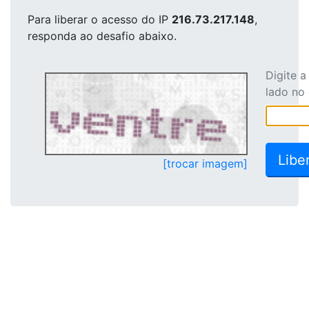
Para liberar o acesso
do IP
216.73.217.148
,
responda ao desafio abaixo.
Digite 
lado no
[trocar imagem]