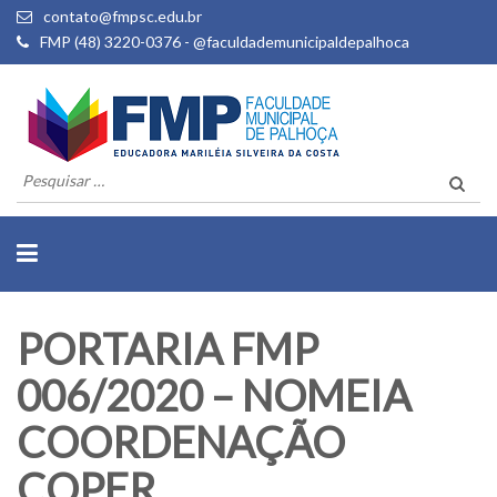
contato@fmpsc.edu.br
FMP (48) 3220-0376 - @faculdademunicipaldepalhoca
Pesquisar
por:
PORTARIA FMP
006/2020 – NOMEIA
COORDENAÇÃO
COPER