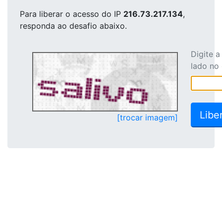
Para liberar o acesso
do IP
216.73.217.134
,
responda ao desafio abaixo.
Digite 
lado no
[trocar imagem]