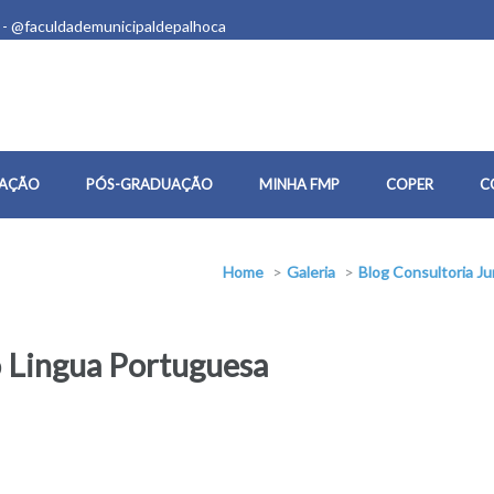
 - @faculdademunicipaldepalhoca
AÇÃO
PÓS-GRADUAÇÃO
MINHA FMP
COPER
C
Home
>
Galeria
>
Blog Consultoria Ju
o Lingua Portuguesa