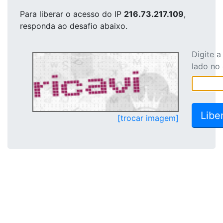
Para liberar o acesso
do IP
216.73.217.109
,
responda ao desafio abaixo.
Digite 
lado no
[trocar imagem]