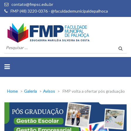
contato@fmpsc.edu.br
FMP (48) 3220-0376 - @faculdademunicipaldepalhoca
Pesquisar
por:
Home
>
Galeria
>
Avisos
>
FMP volta a ofertar pós graduação