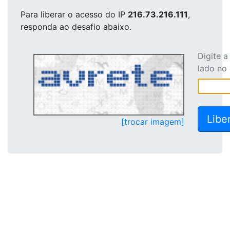
Para liberar o acesso
do IP
216.73.216.111
,
responda ao desafio abaixo.
Digite 
lado no
[trocar imagem]