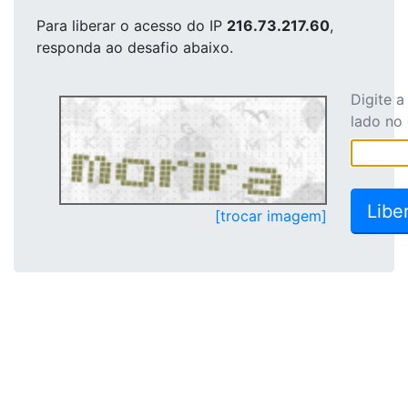
Para liberar o acesso
do IP
216.73.217.60
,
responda ao desafio abaixo.
Digite 
lado no
[trocar imagem]