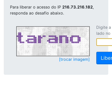
Para liberar o acesso
do IP
216.73.216.182
,
responda ao desafio abaixo.
Digite 
lado no
[trocar imagem]