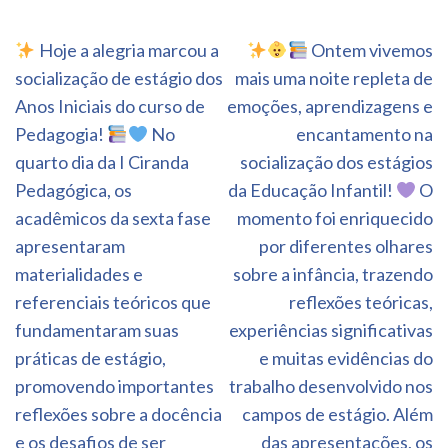
Navegação
Hoje a alegria marcou a
Ontem vivemos
de
socialização de estágio dos
mais uma noite repleta de
Post
Anos Iniciais do curso de
emoções, aprendizagens e
Pedagogia!
No
encantamento na
quarto dia da I Ciranda
socialização dos estágios
Pedagógica, os
da Educação Infantil!
O
acadêmicos da sexta fase
momento foi enriquecido
apresentaram
por diferentes olhares
materialidades e
sobre a infância, trazendo
referenciais teóricos que
reflexões teóricas,
fundamentaram suas
experiências significativas
práticas de estágio,
e muitas evidências do
promovendo importantes
trabalho desenvolvido nos
reflexões sobre a docência
campos de estágio. Além
e os desafios de ser
das apresentações, os