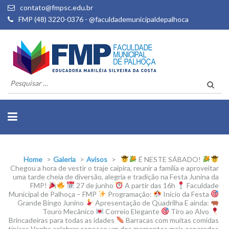
contato@fmpsc.edu.br
FMP (48) 3220-0376 - @faculdademunicipaldepalhoca
Pesquisar
por:
Home
>
Galeria
>
Avisos
>
É NESTE SÁBADO!
Chegou a hora de vestir o traje caipira, reunir a família e aproveitar
uma tarde cheia de diversão, alegria e tradição na Festa Junina da
FMP!
27 de junho
A partir das 16h
Faculdade
Municipal de Palhoça – FMP
Programação:
Início da Festa
Grande Bingo Junino
Apresentação de Quadrilha E ainda:
Touro Mecânico
Correio Elegante
Tiro ao Alvo
Brincadeiras para todas as idades
Barracas com muitas comidas
típicas Venha celebrar conosco um dos momentos mais esperados