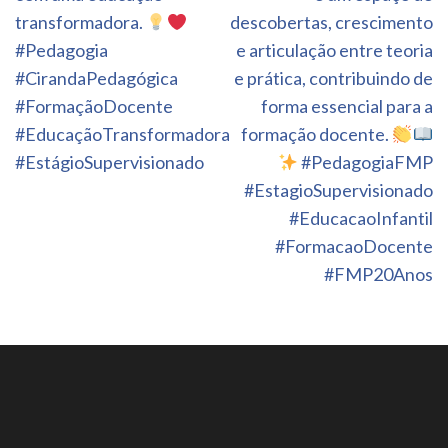
transformadora.
descobertas, crescimento
#Pedagogia
e articulação entre teoria
#CirandaPedagógica
e prática, contribuindo de
#FormaçãoDocente
forma essencial para a
#EducaçãoTransformadora
formação docente.
#EstágioSupervisionado
#PedagogiaFMP
#EstagioSupervisionado
#EducacaoInfantil
#FormacaoDocente
#FMP20Anos