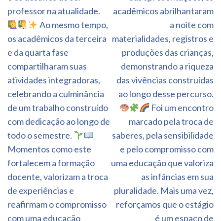
professor na atualidade.
acadêmicos abrilhantaram
Ao mesmo tempo,
a noite com
os acadêmicos da terceira
materialidades, registros e
e da quarta fase
produções das crianças,
compartilharam suas
demonstrando a riqueza
atividades integradoras,
das vivências construídas
celebrando a culminância
ao longo desse percurso.
de um trabalho construído
Foi um encontro
com dedicação ao longo de
marcado pela troca de
todo o semestre.
saberes, pela sensibilidade
Momentos como este
e pelo compromisso com
fortalecem a formação
uma educação que valoriza
docente, valorizam a troca
as infâncias em sua
de experiências e
pluralidade. Mais uma vez,
reafirmam o compromisso
reforçamos que o estágio
com uma educação
é um espaço de