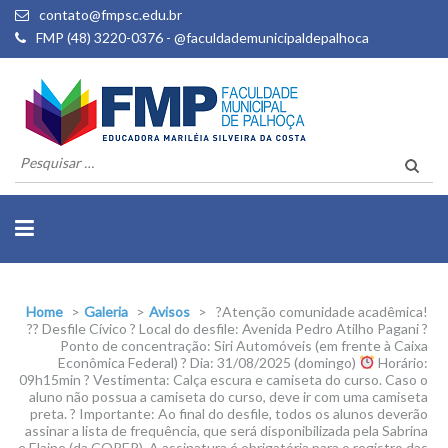
contato@fmpsc.edu.br
FMP (48) 3220-0376 - @faculdademunicipaldepalhoca
Pesquisar
por:
Home
>
Galeria
>
Avisos
>
?Atenção comunidade acadêmica!
?? Desfile Cívico ? Local do desfile: Avenida Pedro Atilho Pagani ?
Ponto de concentração: Siri Automóveis (em frente à Caixa
Econômica Federal) ? Dia: 31/08/2025 (domingo)
Horário:
09h15min ? Vestimenta: Calça escura e camiseta do curso. Caso o
aluno não possua a camiseta do curso, deve ir com uma camiseta
preta. ? Importante: Ao final do desfile, todos os alunos deverão
assinar a lista de frequência, que será disponibilizada pela Sabrina
e Elaine (da COPER). A assinatura é obrigatória para o registro das