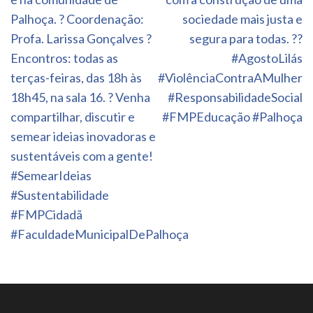
Palhoça. ? Coordenação:
sociedade mais justa e
Profa. Larissa Gonçalves ?
segura para todas. ??
Encontros: todas as
#AgostoLilás
terças-feiras, das 18h às
#ViolênciaContraAMulher
18h45, na sala 16. ? Venha
#ResponsabilidadeSocial
compartilhar, discutir e
#FMPEducação #Palhoça
semear ideias inovadoras e
sustentáveis com a gente!
#SemearIdeias
#Sustentabilidade
#FMPCidadã
#FaculdadeMunicipalDePalhoça