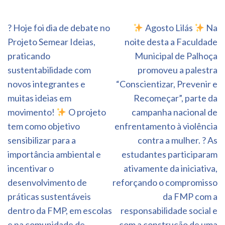
Navegação
? Hoje foi dia de debate no
Agosto Lilás
Na
de
Projeto Semear Ideias,
noite desta a Faculdade
Post
praticando
Municipal de Palhoça
sustentabilidade com
promoveu a palestra
novos integrantes e
“Conscientizar, Prevenir e
muitas ideias em
Recomeçar”, parte da
movimento!
O projeto
campanha nacional de
tem como objetivo
enfrentamento à violência
sensibilizar para a
contra a mulher. ? As
importância ambiental e
estudantes participaram
incentivar o
ativamente da iniciativa,
desenvolvimento de
reforçando o compromisso
práticas sustentáveis
da FMP com a
dentro da FMP, em escolas
responsabilidade social e
e na comunidade de
com a construção de uma