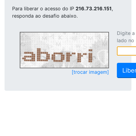
Para liberar o acesso
do IP
216.73.216.151
,
responda ao desafio abaixo.
Digite 
lado no
[trocar imagem]