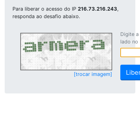
Para liberar o acesso
do IP
216.73.216.243
,
responda ao desafio abaixo.
Digite 
lado no
[trocar imagem]