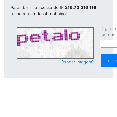
Para liberar o acesso
do IP
216.73.216.116
,
responda ao desafio abaixo.
Digite 
lado no
[trocar imagem]