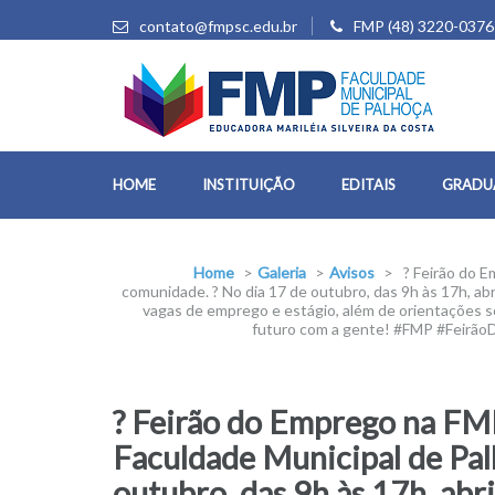
contato@fmpsc.edu.br
FMP (48) 3220-0376
HOME
INSTITUIÇÃO
EDITAIS
GRADU
Home
>
Galeria
>
Avisos
>
? Feirão do E
comunidade. ? No dia 17 de outubro, das 9h às 17h, a
vagas de emprego e estágio, além de orientações so
futuro com a gente! #FMP #Feirã
? Feirão do Emprego na FMP
Faculdade Municipal de Pal
outubro, das 9h às 17h, ab