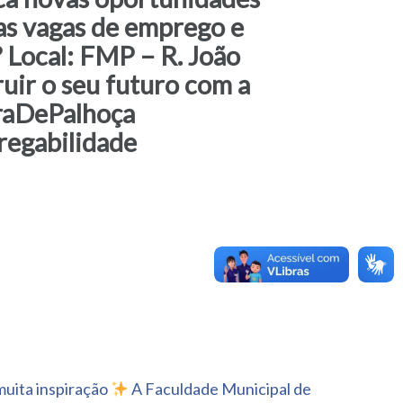
sas vagas de emprego e
? Local: FMP – R. João
ruir o seu futuro com a
raDePalhoça
egabilidade
muita inspiração
A Faculdade Municipal de