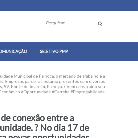
Pesquisar
por:
OMUNICAÇÃO
SELETIVO PMP
uldade Municipal de Palhoça, o mercado de trabalho e a
is. Empresas parceiras estarão presentes com diversas
s, 99, Ponte do Imaruim, Palhoça. ? Vem construir o seu
conômico #Oportunidade #Carreira #Empregabilidade
 de conexão entre a
unidade. ? No dia 17 de
sca novas oportunidades