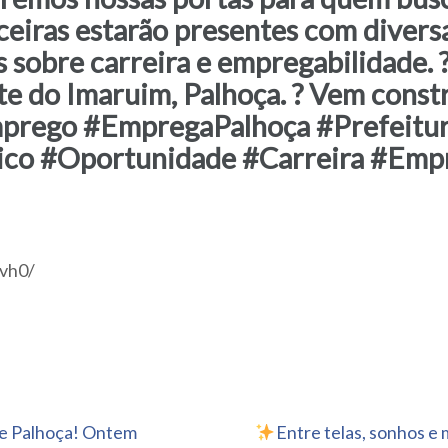
rceiras estarão presentes com diver
s sobre carreira e empregabilidade. 
te do Imaruim, Palhoça. ? Vem const
prego #EmpregaPalhoça #Prefeitu
o #Oportunidade #Carreira #Empr
jvh0/
de Palhoça! Ontem
Entre telas, sonhos e 