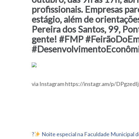
profissionais. Empresas pa
estágio, além de orientaçõe
Pereira dos Santos, 99, Pon
gente! #FMP #FeirãoDoEm
#DesenvolvimentoEconômic
via Instagram https://instagr.am/p/DPgzedI
Navegação
?
Noite especial na Faculdade Municipal 