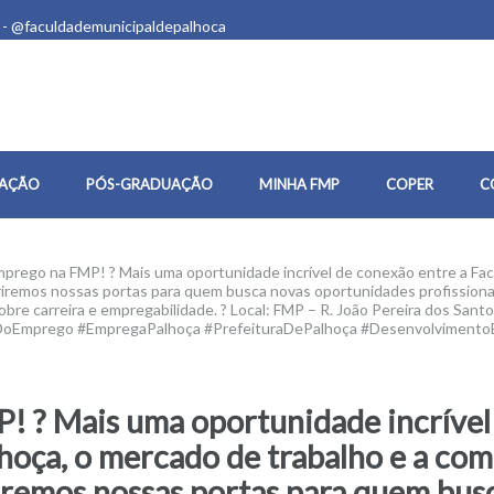
 - @faculdademunicipaldepalhoca
AÇÃO
PÓS-GRADUAÇÃO
MINHA FMP
COPER
C
mprego na FMP! ? Mais uma oportunidade incrível de conexão entre a Fac
briremos nossas portas para quem busca novas oportunidades profissiona
bre carreira e empregabilidade. ? Local: FMP – R. João Pereira dos Santo
oDoEmprego #EmpregaPalhoça #PrefeituraDePalhoça #DesenvolvimentoE
! ? Mais uma oportunidade incrível
hoça, o mercado de trabalho e a com
riremos nossas portas para quem bu