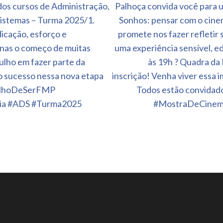
os cursos de Administração,
Palhoça convida você para u
Sistemas – Turma 2025/1.
Sonhos: pensar com o cinema
icação, esforço e
promete nos fazer refletir 
penas o começo de muitas
uma experiência sensível, e
ulho em fazer parte da
às 19h ? Quadra da
to sucesso nessa nova etapa
inscrição! Venha viver essa 
rgulhoDeSerFMP
Todos estão convidad
gia #ADS #Turma2025
#MostraDeCinema