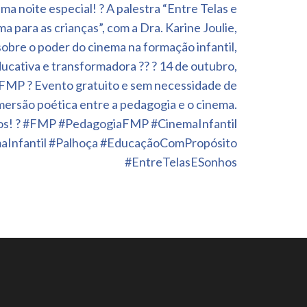
ma noite especial! ?
A palestra “Entre Telas e
 para as crianças”, com a Dra. Karine Joulie,
sobre o poder do cinema na formação infantil,
ducativa e transformadora ?? ? 14 de outubro,
 FMP ?
Evento gratuito e sem necessidade de
imersão poética entre a pedagogia e o cinema.
os! ? #FMP #PedagogiaFMP #CinemaInfantil
Infantil #Palhoça #EducaçãoComPropósito
#EntreTelasESonhos