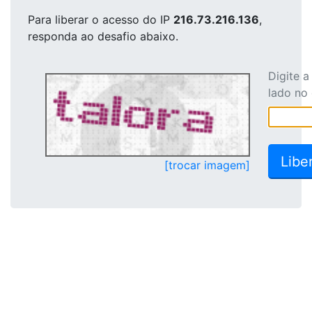
Para liberar o acesso
do IP
216.73.216.136
,
responda ao desafio abaixo.
Digite 
lado no
[trocar imagem]