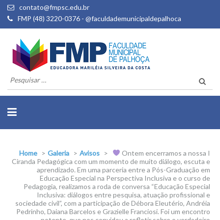
contato@fmpsc.edu.br
FMP (48) 3220-0376 - @faculdademunicipaldepalhoca
Pesquisar
por:
Home
>
Galeria
>
Avisos
>
Ontem encerramos a nossa I
Ciranda Pedagógica com um momento de muito diálogo, escuta e
aprendizado. Em uma parceria entre a Pós-Graduação em
Educação Especial na Perspectiva Inclusiva e o curso de
Pedagogia, realizamos a roda de conversa “Educação Especial
Inclusiva: diálogos entre pesquisa, atuação profissional e
sociedade civil”, com a participação de Débora Eleutério, Andréia
Pedrinho, Daiana Barcelos e Grazielle Franciosi. Foi um encontro
potente, que nos convidou a refletir sobre o verdadeiro