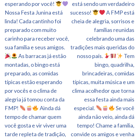
de
esperando por você!
está sendo um verdadeiro
Post
Nossa Festa Junina está
sucesso!
A FMP está
linda! Cada cantinho foi
cheia de alegria, sorrisos e
preparado com muito
famílias reunidas
carinho para receber você,
celebrando uma das
sua família e seus amigos.
tradições mais queridas do
As barracas já estão
nosso país.
Tem
montadas, o bingo está
bingo, quadrilha,
preparado, as comidas
brincadeiras, comidas
típicas estão esperando
típicas, muita música e um
por vocês e o clima de
clima acolhedor que torna
alegria já tomou conta da
essa festa ainda mais
FMP!
Ainda dá
especial.
Se você
tempo de chamar quem
ainda não veio, ainda dá
você gosta e vir viver uma
tempo! Chame a família,
tarde repleta de tradição,
convide os amigos e venha