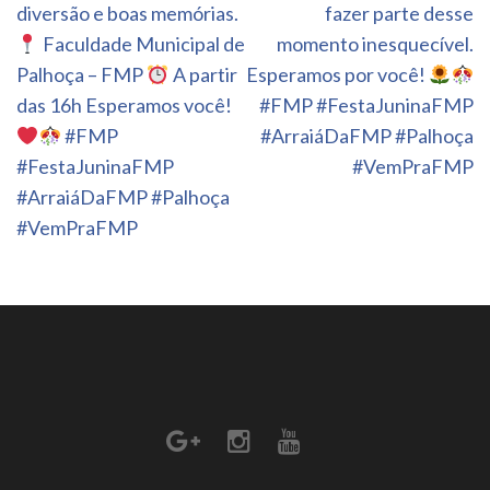
diversão e boas memórias.
fazer parte desse
Faculdade Municipal de
momento inesquecível.
Palhoça – FMP
A partir
Esperamos por você!
das 16h Esperamos você!
#FMP #FestaJuninaFMP
#FMP
#ArraiáDaFMP #Palhoça
#FestaJuninaFMP
#VemPraFMP
#ArraiáDaFMP #Palhoça
#VemPraFMP