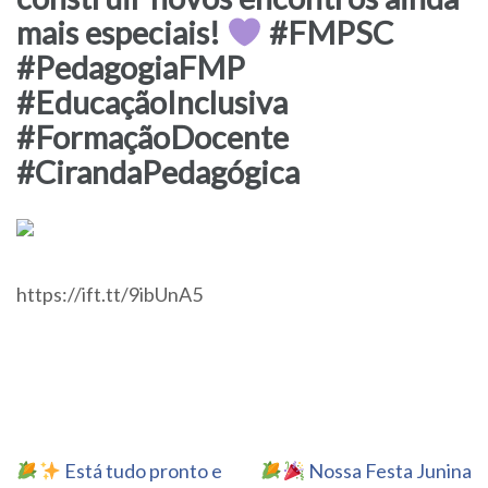
mais especiais!
#FMPSC
#PedagogiaFMP
#EducaçãoInclusiva
#FormaçãoDocente
#CirandaPedagógica
https://ift.tt/9ibUnA5
Navegação
Está tudo pronto e
Nossa Festa Junina