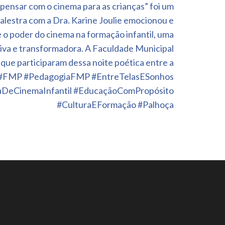
 pensar com o cinema para as crianças” foi um
alestra com a Dra. Karine Joulie emocionou e
e o poder do cinema na formação infantil, uma
tiva e transformadora. A Faculdade Municipal
que participaram dessa noite poética entre a
 ? #FMP #PedagogiaFMP #EntreTelasESonhos
raDeCinemaInfantil #EducaçãoComPropósito
#CulturaEFormação #Palhoça