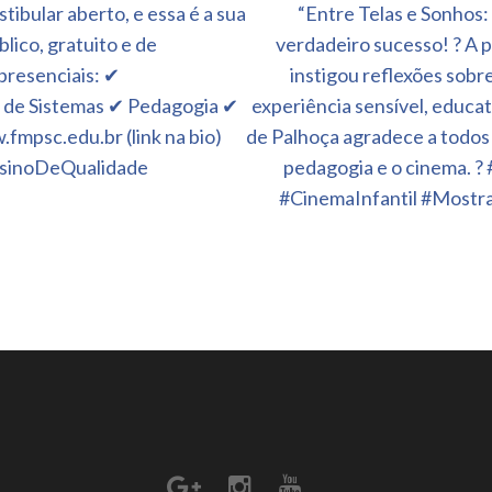
ibular aberto, e essa é a sua
“Entre Telas e Sonhos:
lico, gratuito e de
verdadeiro sucesso! ? A p
presenciais: ✔
instigou reflexões sobr
 de Sistemas ✔ Pedagogia ✔
experiência sensível, educa
.fmpsc.edu.br (link na bio)
de Palhoça agradece a todos 
sinoDeQualidade
pedagogia e o cinema.
#CinemaInfantil #Most