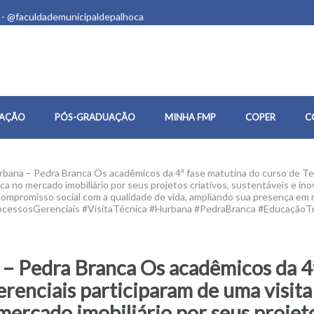
 - @faculdademunicipaldepalhoca
AÇÃO
PÓS-GRADUAÇÃO
MINHA FMP
COPER
C
urbana – Pedra Branca Os acadêmicos da 4ª fase matutina do curso de T
ca no mercado imobiliário por seus projetos criativos, sustentáveis e i
compromisso social com a qualidade de vida, ampliando sua presença em n
rocessosGerenciais #VisitaTécnica #Hurbana #PedraBranca #Educação
a – Pedra Branca Os acadêmicos da 4
renciais participaram de uma visita
ercado imobiliário por seus projetos