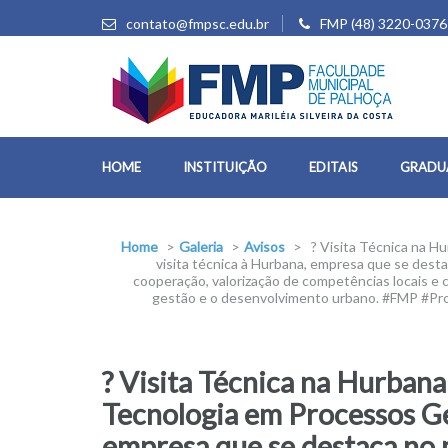
contato@fmpsc.edu.br
FMP (48) 3220-0376
HOME
INSTITUIÇÃO
EDITAIS
GRADU
Home
>
Galeria
>
Avisos
>
? Visita Técnica na H
visita técnica à Hurbana, empresa que se desta
cooperação, valorização de competências locais e 
gestão e o desenvolvimento urbano. #FMP #P
? Visita Técnica na Hurban
Tecnologia em Processos Ge
empresa que se destaca no m