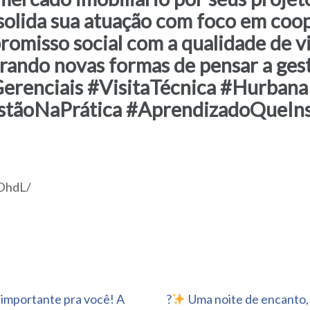
olida sua atuação com foco em coop
romisso social com a qualidade de v
pirando novas formas de pensar a ge
erenciais #VisitaTécnica #Hurban
tãoNaPrática #AprendizadoQueIns
VDhdL/
 importante pra você! A
?
Uma noite de encanto, 