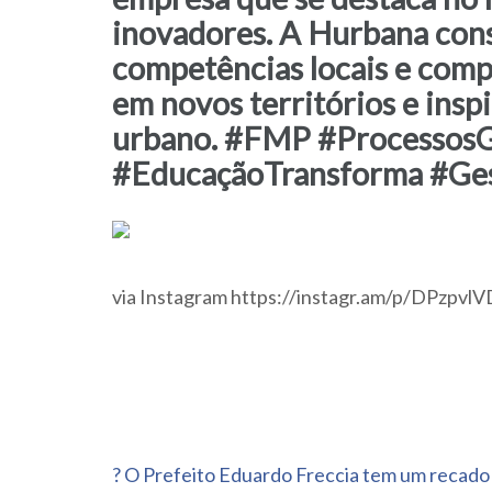
inovadores. A Hurbana cons
competências locais e comp
em novos territórios e ins
urbano. #FMP #ProcessosG
#EducaçãoTransforma #Ges
via Instagram https://instagr.am/p/DPzpvl
Navegação
? O Prefeito Eduardo Freccia tem um recado