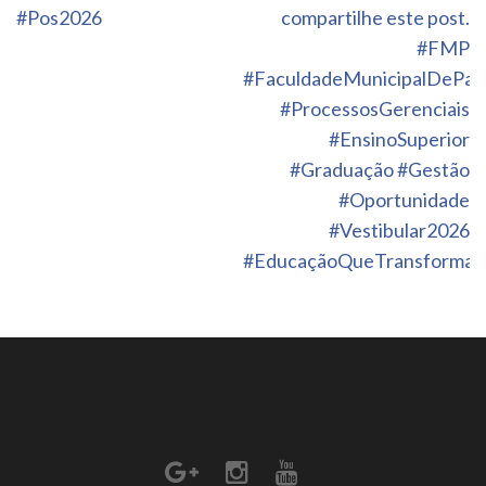
#Pos2026
compartilhe este post.
#FMP
#FaculdadeMunicipalDePal
#ProcessosGerenciais
#EnsinoSuperior
#Graduação #Gestão
#Oportunidade
#Vestibular2026
#EducaçãoQueTransforma