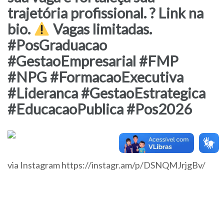
trajetória profissional. ? Link na
bio.
Vagas limitadas.
#PosGraduacao
#GestaoEmpresarial #FMP
#NPG #FormacaoExecutiva
#Lideranca #GestaoEstrategica
#EducacaoPublica #Pos2026
via Instagram https://instagr.am/p/DSNQMJrjgBv/