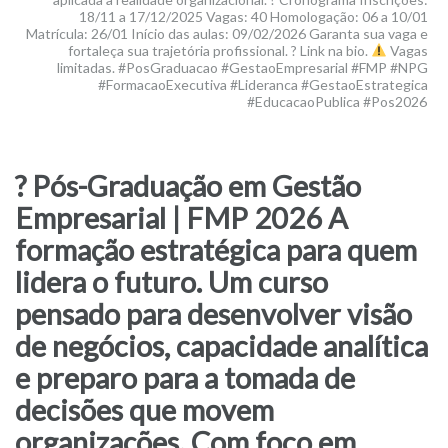
18/11 a 17/12/2025 Vagas: 40 Homologação: 06 a 10/01
Matrícula: 26/01 Início das aulas: 09/02/2026 Garanta sua vaga e
fortaleça sua trajetória profissional. ? Link na bio.
Vagas
limitadas. #PosGraduacao #GestaoEmpresarial #FMP #NPG
#FormacaoExecutiva #Lideranca #GestaoEstrategica
#EducacaoPublica #Pos2026
? Pós-Graduação em Gestão
Empresarial | FMP 2026 A
formação estratégica para quem
lidera o futuro. Um curso
pensado para desenvolver visão
de negócios, capacidade analítica
e preparo para a tomada de
decisões que movem
organizações. Com foco em