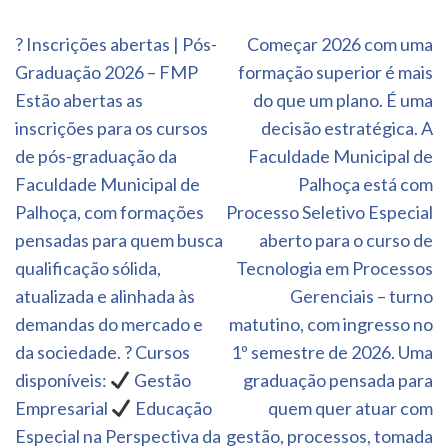
Navegação
? Inscrições abertas | Pós-
Começar 2026 com uma
de
Graduação 2026 – FMP
formação superior é mais
Post
Estão abertas as
do que um plano. É uma
inscrições para os cursos
decisão estratégica. A
de pós-graduação da
Faculdade Municipal de
Faculdade Municipal de
Palhoça está com
Palhoça, com formações
Processo Seletivo Especial
pensadas para quem busca
aberto para o curso de
qualificação sólida,
Tecnologia em Processos
atualizada e alinhada às
Gerenciais – turno
demandas do mercado e
matutino, com ingresso no
da sociedade. ? Cursos
1º semestre de 2026. Uma
disponíveis:
Gestão
graduação pensada para
Empresarial
Educação
quem quer atuar com
Especial na Perspectiva da
gestão, processos, tomada