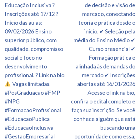
Educação Inclusiva ?
de decisão e visão de
Inscrições até 17/12 ?
mercado, conectando
Início das aulas:
teoria e prática desde o
09/02/2026 Ensino
início. ✔ Seleção pela
superior público, com
média do Ensino Médio ✔
qualidade, compromisso
Curso presencial ✔
social e foco no
Formação prática e
desenvolvimento
alinhada às demandas do
profissional. ? Link na bio.
mercado ✔ Inscrições
Vagas limitadas.
abertas até 16/01/2026
#PosGraduacao #FMP
Acesse o link na bio,
#NPG
confira o edital completo e
#FormacaoProfissional
faça sua inscrição. Se você
#EducacaoPublica
conhece alguém que está
#EducacaoInclusiva
buscando uma
#GestaoEmpresarial
oportunidade como essa,