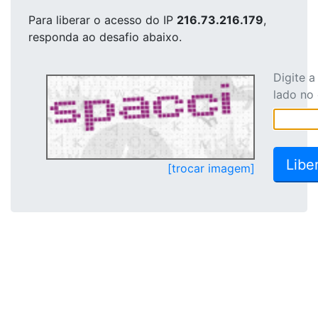
Para liberar o acesso
do IP
216.73.216.179
,
responda ao desafio abaixo.
Digite 
lado no
[trocar imagem]